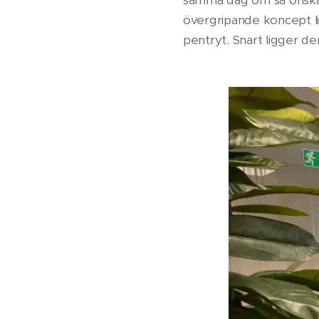
samma dag om så önskas. 
övergripande koncept li
pentryt. Snart ligger d