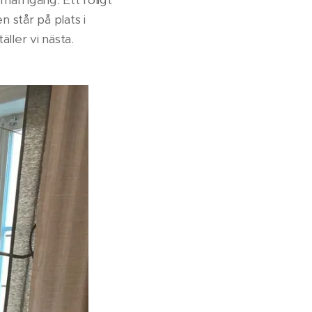
man igång. Ett roligt
 står på plats i
ller vi nästa.