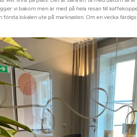
Allt finns på plats. Det är bara att ta med datorn så är 
gger vi bakom men är med på hela resan till kaffekoppen
en första lokalen ute på marknaden. Om en vecka färdigstä