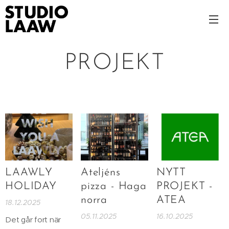
PROJEKT
LAAWLY
Ateljéns
NYTT
HOLIDAY
pizza - Haga
PROJEKT -
norra
ATEA
18.12.2025
05.11.2025
16.10.2025
Det går fort när